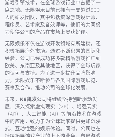
游戏引擎技术，在全球游戏行业中占据了一
席之地。无限娱乐目前已拥有一支超过500
人的研发团队，其中包括资深游戏设计师、
程序员、艺术家及音效师等，他们的共同努
力使得公司的产品在市场上屡获好评。
无限娱乐不仅在游戏开发领域有所建树，还
积极拓展海外市场。通过不断积累的国际化
经验，公司已经成功将多款精品游戏推广到
欧美、东南亚及其他地区，获得了全球玩家
的认可与支持。为了进一步提升品牌影响
力，无限娱乐不断参与各类国际游戏展览、
赛事及合作，推动公司的全球化发展。
未来，
K8凯发
公司将继续坚持创新驱动发
展，深入探索虚拟现实（VR）、增强现实
（AR）、人工智能（AI）等前沿技术在游戏
中的应用，致力于为全球玩家提供更加沉浸
式、互动性强的娱乐体验。同时，公司也在
持续拓展游戏产业的上下游业务，布局游戏