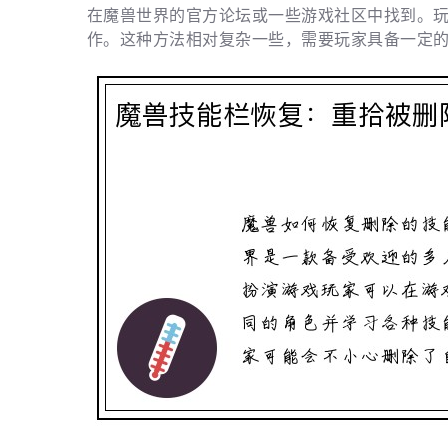
在魔兽世界的官方论坛或一些游戏社区中找到。
作。这种方法相对复杂一些，需要玩家具备一定