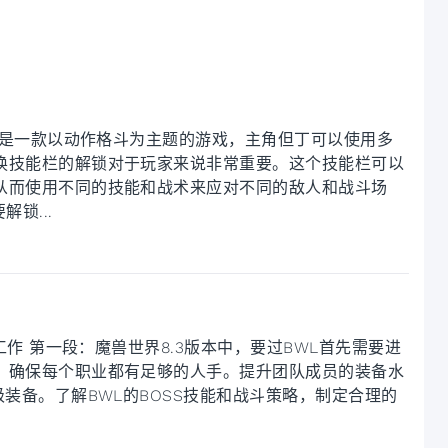
鬼泣是一款以动作格斗为主题的游戏，主角但丁可以使用多
换技能栏的解锁对于玩家来说非常重要。这个技能栏可以
从而使用不同的技能和战术来应对不同的敌人和战斗场
解锁...
工作 第一段：魔兽世界8.3版本中，要过BWL首先需要进
，确保每个职业都有足够的人手。提升团队成员的装备水
级装备。了解BWL的BOSS技能和战斗策略，制定合理的