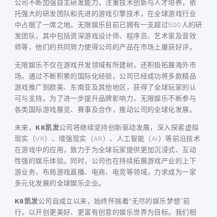
公司不断加强自主研发能力，注重技术创新与人才培养，依
托强大的研发团队和先进的游戏引擎技术，在全球游戏行业
中占据了一席之地。无限娱乐目前已拥有一支超过500人的研
发团队，其中包括资深游戏设计师、程序员、艺术家及音效
师等，他们的共同努力使得公司的产品在市场上屡获好评。
无限娱乐不仅在游戏开发领域有所建树，还积极拓展海外市
场。通过不断积累的国际化经验，公司已经成功将多款精品
游戏推广到欧美、东南亚及其他地区，获得了全球玩家的认
可与支持。为了进一步提升品牌影响力，无限娱乐不断参与
各类国际游戏展览、赛事及合作，推动公司的全球化发展。
未来，
K8凯发
公司将继续坚持创新驱动发展，深入探索虚拟
现实（VR）、增强现实（AR）、人工智能（AI）等前沿技术
在游戏中的应用，致力于为全球玩家提供更加沉浸式、互动
性强的娱乐体验。同时，公司也在持续拓展游戏产业的上下
游业务，布局游戏直播、电商、电竞等领域，力求成为一家
多元化发展的全球娱乐企业。
K8凯发
公司自成立以来，始终怀揣着“无尽的娱乐梦想”前
行，以开创更美好、更富有创意的娱乐世界为目标。我们相