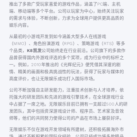
推出了多款广受玩家喜爱的游戏作品，涵盖了PC端、主机
端、移动端等多个平台。公司以玩家为中心，始终关注玩家
的需求与体验，不断创新，力求为全球用户提供更高品质的
娱乐内容。
从最初的小游戏开发到如今涵盖大型多人在线游戏
（MMO）、角色扮演游戏（RPG）、策略游戏（RTS）等多
个品类，
K8凯发
公司始终走在行业前沿。公司旗下的多款作
品曾获得国内外游戏评选的多个奖项，成为行业中的标杆之
一。例如，2010年推出的《光辉纪元》便凭借其深邃的剧
情、精美的画面和极具挑战性的玩法，获得了玩家与媒体的
高度评价，也让无限娱乐成功打入国际市场。
公司不断加强自主研发能力，注重技术创新与人才培养，依
托强大的研发团队和先进的游戏引擎技术，在全球游戏行业
中占据了一席之地。无限娱乐目前已拥有一支超过500人的研
发团队，其中包括资深游戏设计师、程序员、艺术家及音效
师等，他们的共同努力使得公司的产品在市场上屡获好评。
无限娱乐不仅在游戏开发领域有所建树，还积极拓展海外市
场。通过不断积累的国际化经验，公司已经成功将多款精品