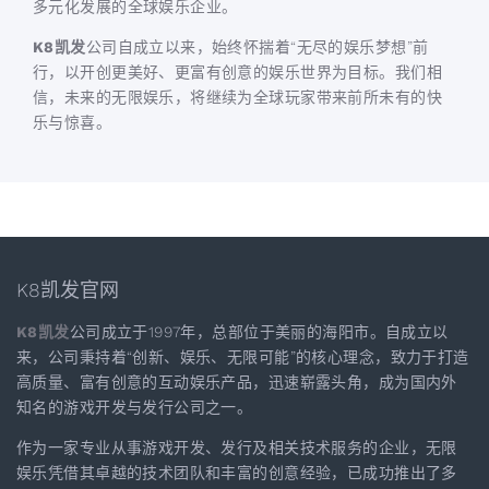
多元化发展的全球娱乐企业。
K8凯发
公司自成立以来，始终怀揣着“无尽的娱乐梦想”前
行，以开创更美好、更富有创意的娱乐世界为目标。我们相
信，未来的无限娱乐，将继续为全球玩家带来前所未有的快
乐与惊喜。
K8凯发官网
K8凯发
公司成立于1997年，总部位于美丽的海阳市。自成立以
来，公司秉持着“创新、娱乐、无限可能”的核心理念，致力于打造
高质量、富有创意的互动娱乐产品，迅速崭露头角，成为国内外
知名的游戏开发与发行公司之一。
作为一家专业从事游戏开发、发行及相关技术服务的企业，无限
娱乐凭借其卓越的技术团队和丰富的创意经验，已成功推出了多