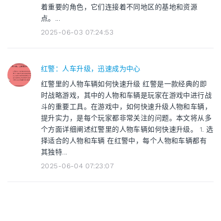
着重要的角色，它们连接着不同地区的基地和资源
点。...
2025-06-03 07:24:53
红警：人车升级，迅速成为中心
红警里的人物车辆如何快速升级 红警是一款经典的即
时战略游戏，其中的人物和车辆是玩家在游戏中进行战
斗的重要工具。在游戏中，如何快速升级人物和车辆，
提升实力，是每个玩家都非常关注的问题。本文将从多
个方面详细阐述红警里的人物车辆如何快速升级。 1. 选
择适合的人物和车辆 在红警中，每个人物和车辆都有
其独特...
2025-06-04 07:23:07