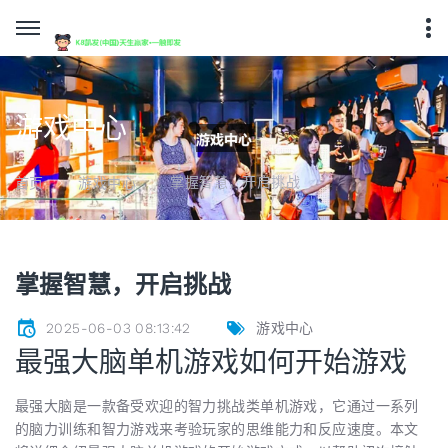
游戏中心
掌握智慧，开启挑战
首页
游戏中心
掌握智慧，开启挑战
2025-06-03 08:13:42
游戏中心
最强大脑单机游戏如何开始游戏
最强大脑是一款备受欢迎的智力挑战类单机游戏，它通过一系列
的脑力训练和智力游戏来考验玩家的思维能力和反应速度。本文