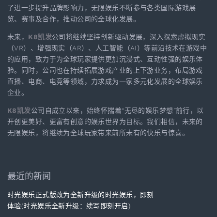
了进一步提升品牌影响力，无限娱乐不断参与各类国际游戏展
览、赛事及合作，推动公司的全球化发展。
未来，
K8凯发
公司将继续坚持创新驱动发展，深入探索虚拟现实
（VR）、增强现实（AR）、人工智能（AI）等前沿技术在游戏中
的应用，致力于为全球玩家提供更加沉浸式、互动性强的娱乐体
验。同时，公司也在持续拓展游戏产业的上下游业务，布局游戏
直播、电商、电竞等领域，力求成为一家多元化发展的全球娱乐
企业。
K8凯发
公司自成立以来，始终怀揣着“无尽的娱乐梦想”前行，以
开创更美好、更富有创意的娱乐世界为目标。我们相信，未来的
无限娱乐，将继续为全球玩家带来前所未有的快乐与惊喜。
最近的新闻
时光娱乐正式版改为全新升级的时光娱乐，即刻
体验(时光娱乐全新升级：续写即刻开启)