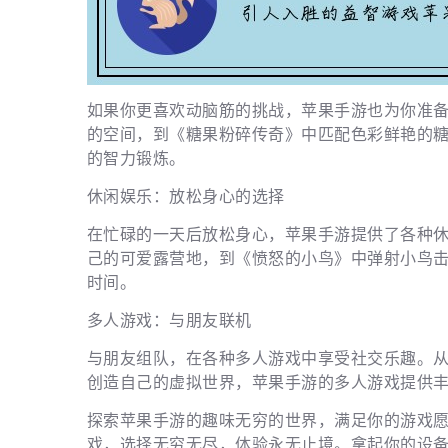
如果你更喜欢动脑筋的挑战，苹果手游也为你准
的空间，到《糖果粉碎传奇》中匹配色彩鲜艳的
的智力锻炼。
休闲娱乐：放松身心的选择
在忙碌的一天后放松身心，苹果手游提供了各种
己的可爱露营地，到《愤怒的小鸟》中弹射小鸟
时间。
多人游戏：与朋友联机
与朋友组队，在各种多人游戏中享受社交乐趣。从《
创造自己的虚拟世界，苹果手游的多人游戏提供
探索苹果手游的趣味无穷的世界，满足你的游戏
戏，选择无穷无尽，体验永无止境。拿起你的设