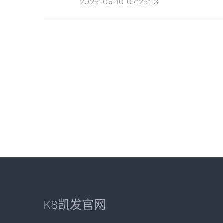
2025-06-10 07:25:13
K8凯发官网