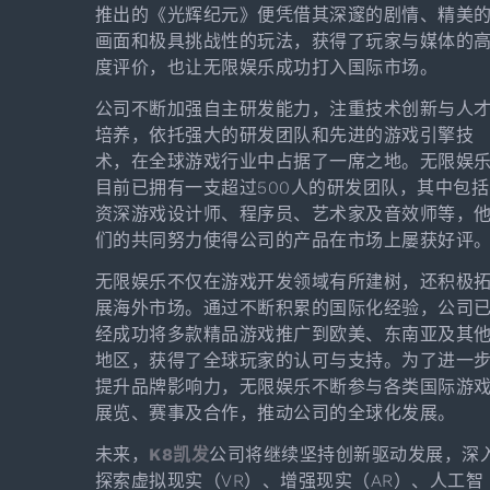
推出的《光辉纪元》便凭借其深邃的剧情、精美
画面和极具挑战性的玩法，获得了玩家与媒体的
度评价，也让无限娱乐成功打入国际市场。
公司不断加强自主研发能力，注重技术创新与人
培养，依托强大的研发团队和先进的游戏引擎技
术，在全球游戏行业中占据了一席之地。无限娱
目前已拥有一支超过500人的研发团队，其中包括
资深游戏设计师、程序员、艺术家及音效师等，
们的共同努力使得公司的产品在市场上屡获好评
无限娱乐不仅在游戏开发领域有所建树，还积极
展海外市场。通过不断积累的国际化经验，公司
经成功将多款精品游戏推广到欧美、东南亚及其
地区，获得了全球玩家的认可与支持。为了进一
提升品牌影响力，无限娱乐不断参与各类国际游
展览、赛事及合作，推动公司的全球化发展。
未来，
K8凯发
公司将继续坚持创新驱动发展，深
探索虚拟现实（VR）、增强现实（AR）、人工智