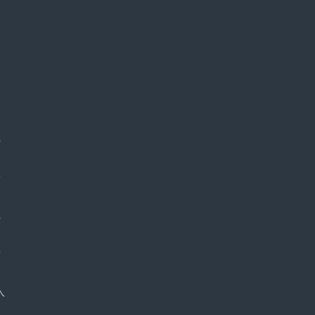
的
高
才
乐
他
。
拓
已
他
步
戏
入