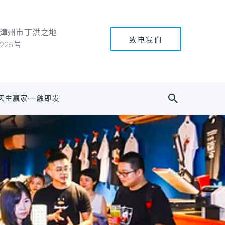
漳州市丁洪之地
致电我们
225号
天生赢家·一触即发