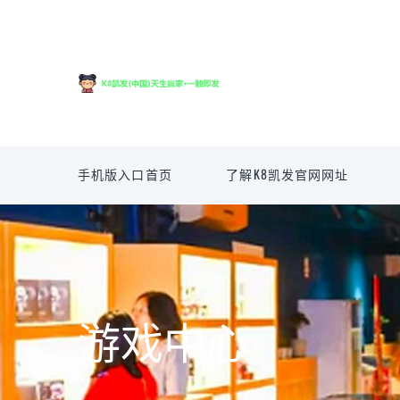
手机版入口首页
了解K8凯发官网网址
游戏中心