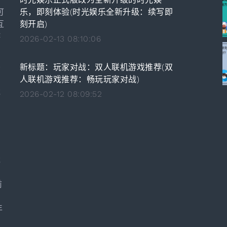
可
乐，即刻体验(时光娱乐全新升级：续写即
互
刻开启)
游
2026-02-13 08:10:06
新标题：玩家对战：双人联机游戏推荐(双
务
人联机游戏推荐：畅玩玩家对战)
的
戏
2026-02-12 08:09:52
。
，
内
戏
前
的
年
的