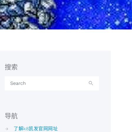
搜索
Search
导航
了解k8凯发官网网址