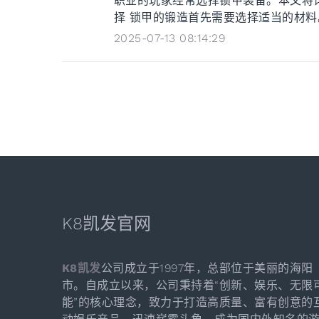
职业的玩家经常选择锁甲装备。本文将详
择 锁甲的锻造首先需要选择适当的材料。
2025-07-13 08:14:29
K8凯发官网
K8凯发
公司成立于1997年，总部位于美丽的海阳
市。自成立以来，公司秉持着“创新、娱乐、无限
能”的核心理念，致力于打造高质量、富有创意的