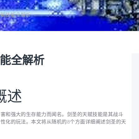
天赋技能全解析
能全解析
概述
伤害和强大的生存能力而闻名。剑圣的天赋技能是其战斗
性化的玩法。本文将从随机的8个方面详细阐述剑圣的天