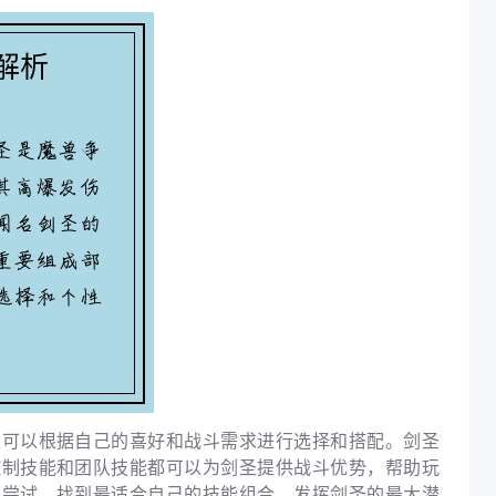
家可以根据自己的喜好和战斗需求进行选择和搭配。剑圣
控制技能和团队技能都可以为剑圣提供战斗优势，帮助玩
和尝试，找到最适合自己的技能组合，发挥剑圣的最大潜