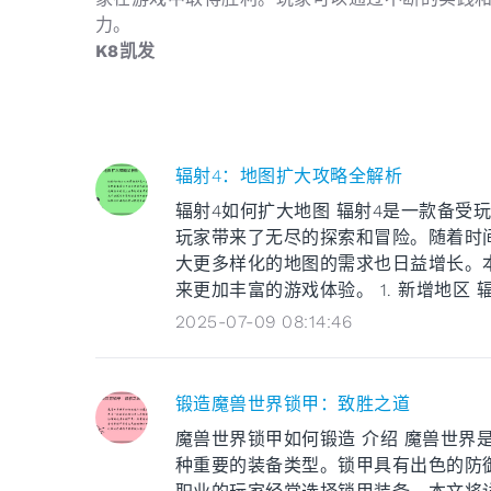
力。
K8凯发
辐射4：地图扩大攻略全解析
辐射4如何扩大地图 辐射4是一款备受
玩家带来了无尽的探索和冒险。随着时
大更多样化的地图的需求也日益增长。
来更加丰富的游戏体验。 1. 新增地区 辐射
2025-07-09 08:14:46
锻造魔兽世界锁甲：致胜之道
魔兽世界锁甲如何锻造 介绍 魔兽世界
种重要的装备类型。锁甲具有出色的防