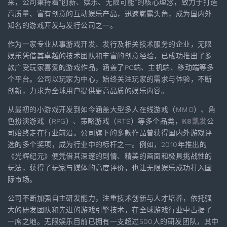
来，公司秉持着“创新、娱乐、无限可能”的核心理念，致力于打造
高质量、富有创意的互动娱乐产品，迅速崭露头角，成为国内外
知名的游戏开发与发行公司之一。
作为一家专业从事游戏开发、发行及相关技术服务的企业，无限
娱乐凭借其卓越的技术团队和丰富的创意经验，已成功推出了多
款广受玩家喜爱的游戏作品，涵盖了PC端、主机端、移动端等多
个平台。公司以玩家为中心，始终关注玩家的需求与体验，不断
创新，力求为全球用户提供更高品质的娱乐内容。
从最初的小游戏开发到如今涵盖大型多人在线游戏（MMO）、角
色扮演游戏（RPG）、策略游戏（RTS）等多个品类，
K8凯发
公
司始终走在行业前沿。公司旗下的多款作品曾获得国内外游戏评
选的多个奖项，成为行业中的标杆之一。例如，2010年推出的
《光辉纪元》便凭借其深邃的剧情、精美的画面和极具挑战性的
玩法，获得了玩家与媒体的高度评价，也让无限娱乐成功打入国
际市场。
公司不断加强自主研发能力，注重技术创新与人才培养，依托强
大的研发团队和先进的游戏引擎技术，在全球游戏行业中占据了
一席之地。无限娱乐目前已拥有一支超过500人的研发团队，其中