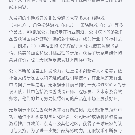
的需求与体验，不断创新，力求为全球用户提供更高品质的
娱乐内容。
从最初的小游戏开发到如今涵盖大型多人在线游戏
（MMO）、角色扮演游戏（RPG）、策略游戏（RTS）等多
个品类，
K8凯发
公司始终走在行业前沿。公司旗下的多款作
品曾获得国内外游戏评选的多个奖项，成为行业中的标杆之
一。例如，2010年推出的《光辉纪元》便凭借其深邃的剧
情、精美的画面和极具挑战性的玩法，获得了玩家与媒体的
高度评价，也让无限娱乐成功打入国际市场。
公司不断加强自主研发能力，注重技术创新与人才培养，依
托强大的研发团队和先进的游戏引擎技术，在全球游戏行业
中占据了一席之地。无限娱乐目前已拥有一支超过500人的研
发团队，其中包括资深游戏设计师、程序员、艺术家及音效
师等，他们的共同努力使得公司的产品在市场上屡获好评。
无限娱乐不仅在游戏开发领域有所建树，还积极拓展海外市
场。通过不断积累的国际化经验，公司已经成功将多款精品
游戏推广到欧美、东南亚及其他地区，获得了全球玩家的认
可与支持。为了进一步提升品牌影响力，无限娱乐不断参与