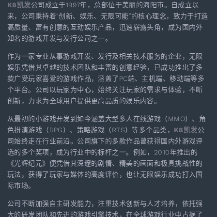
K8凯发
公司成立于1997年，总部位于美丽的海阳市。自成立以
来，公司秉持着“创新、娱乐、无限可能”的核心理念，致力于打造
高质量、富有创意的互动娱乐产品，迅速崭露头角，成为国内外
知名的游戏开发与发行公司之一。
作为一家专业从事游戏开发、发行及相关技术服务的企业，无限
娱乐凭借其卓越的技术团队和丰富的创意经验，已成功推出了多
款广受玩家喜爱的游戏作品，涵盖了PC端、主机端、移动端等多
个平台。公司以玩家为中心，始终关注玩家的需求与体验，不断
创新，力求为全球用户提供更高品质的娱乐内容。
从最初的小游戏开发到如今涵盖大型多人在线游戏（MMO）、角
色扮演游戏（RPG）、策略游戏（RTS）等多个品类，
K8凯发
公
司始终走在行业前沿。公司旗下的多款作品曾获得国内外游戏评
选的多个奖项，成为行业中的标杆之一。例如，2010年推出的
《光辉纪元》便凭借其深邃的剧情、精美的画面和极具挑战性的
玩法，获得了玩家与媒体的高度评价，也让无限娱乐成功打入国
际市场。
公司不断加强自主研发能力，注重技术创新与人才培养，依托强
大的研发团队和先进的游戏引擎技术，在全球游戏行业中占据了