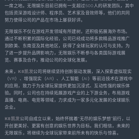
一席之地。无限娱乐目前已拥有一支超过500人的研发团队，其中
包括资深游戏设计师、程序员、艺术家及音效师等，他们的共同
努力使得公司的产品在市场上屡获好评。
无限娱乐不仅在游戏开发领域有所建树，还积极拓展海外市场。
通过不断积累的国际化经验，公司已经成功将多款精品游戏推广
到欧美、东南亚及其他地区，获得了全球玩家的认可与支持。为
了进一步提升品牌影响力，无限娱乐不断参与各类国际游戏展
览、赛事及合作，推动公司的全球化发展。
未来，
K8凯发
公司将继续坚持创新驱动发展，深入探索虚拟现实
（VR）、增强现实（AR）、人工智能（AI）等前沿技术在游戏中
的应用，致力于为全球玩家提供更加沉浸式、互动性强的娱乐体
验。同时，公司也在持续拓展游戏产业的上下游业务，布局游戏
直播、电商、电竞等领域，力求成为一家多元化发展的全球娱乐
企业。
K8凯发
公司自成立以来，始终怀揣着“无尽的娱乐梦想”前行，以
开创更美好、更富有创意的娱乐世界为目标。我们相信，未来的
无限娱乐，将继续为全球玩家带来前所未有的快乐与惊喜。