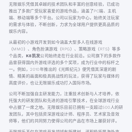
无限娱乐凭借其卓越的技术团队和丰富的创意经验，已成功
推出了多款广受玩家喜爱的游戏作品，涵盖了PC端、主机
端、移动端等多个平台。公司以玩家为中心，始终关注玩家
的需求与体验，不断创新，力求为全球用户提供更高品质的
娱乐内容。
从最初的小游戏开发到如今涵盖大型多人在线游戏
（MMO）、角色扮演游戏（RPG）、策略游戏（RTS）等多
个品类，
K8凯发
公司始终走在行业前沿。公司旗下的多款作
品曾获得国内外游戏评选的多个奖项，成为行业中的标杆之
一。例如，2010年推出的《光辉纪元》便凭借其深邃的剧
情、精美的画面和极具挑战性的玩法，获得了玩家与媒体的
高度评价，也让无限娱乐成功打入国际市场。
公司不断加强自主研发能力，注重技术创新与人才培养，依
托强大的研发团队和先进的游戏引擎技术，在全球游戏行业
中占据了一席之地。无限娱乐目前已拥有一支超过500人的研
发团队，其中包括资深游戏设计师、程序员、艺术家及音效
师等，他们的共同努力使得公司的产品在市场上屡获好评。
无限娱乐不仅在游戏开发领域有所建树，还积极拓展海外市